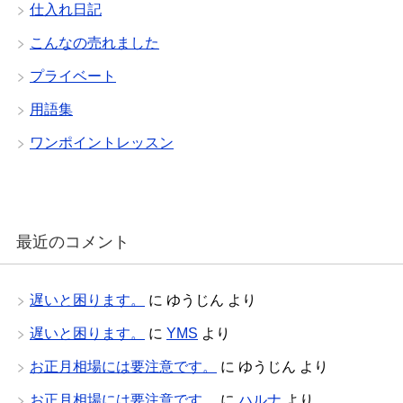
仕入れ日記
こんなの売れました
プライベート
用語集
ワンポイントレッスン
最近のコメント
遅いと困ります。
に
ゆうじん
より
遅いと困ります。
に
YMS
より
お正月相場には要注意です。
に
ゆうじん
より
お正月相場には要注意です。
に
ハルナ
より