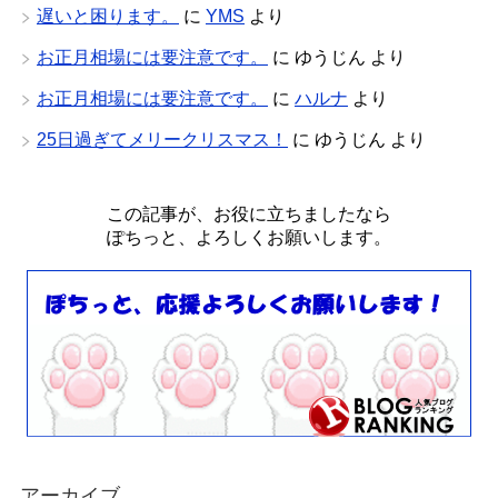
遅いと困ります。
に
YMS
より
お正月相場には要注意です。
に
ゆうじん
より
お正月相場には要注意です。
に
ハルナ
より
25日過ぎてメリークリスマス！
に
ゆうじん
より
この記事が、お役に立ちましたなら
ぽちっと、よろしくお願いします。
アーカイブ