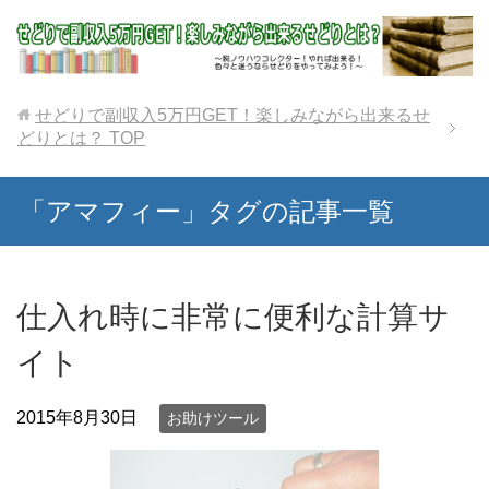
せどりで副収入5万円GET！楽しみながら出来るせ
どりとは？
TOP
「アマフィー」タグの記事一覧
仕入れ時に非常に便利な計算サ
イト
2015年8月30日
お助けツール