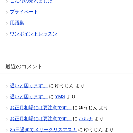
こんなの売れました
プライベート
用語集
ワンポイントレッスン
最近のコメント
遅いと困ります。
に
ゆうじん
より
遅いと困ります。
に
YMS
より
お正月相場には要注意です。
に
ゆうじん
より
お正月相場には要注意です。
に
ハルナ
より
25日過ぎてメリークリスマス！
に
ゆうじん
より