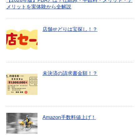
【2026年版】FBAとは？仕組み・手数料・メリット・デ
メリットを実体験から全解説
店舗せどりは宝探し！？
未決済の請求書金額！？
Amazon手数料値上げ！