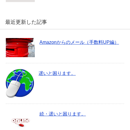
最近更新した記事
Amazonからのメール（手数料UP編）
遅いと困ります。
続・遅いと困ります。