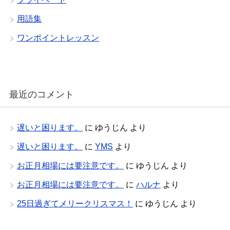
用語集
ワンポイントレッスン
最近のコメント
遅いと困ります。
に
ゆうじん
より
遅いと困ります。
に
YMS
より
お正月相場には要注意です。
に
ゆうじん
より
お正月相場には要注意です。
に
ハルナ
より
25日過ぎてメリークリスマス！
に
ゆうじん
より