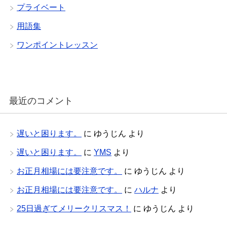
プライベート
用語集
ワンポイントレッスン
最近のコメント
遅いと困ります。
に
ゆうじん
より
遅いと困ります。
に
YMS
より
お正月相場には要注意です。
に
ゆうじん
より
お正月相場には要注意です。
に
ハルナ
より
25日過ぎてメリークリスマス！
に
ゆうじん
より