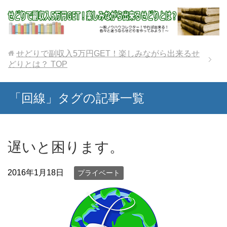
せどりで副収入5万円GET！楽しみながら出来るせ
どりとは？
TOP
「回線」タグの記事一覧
遅いと困ります。
2016年1月18日
プライベート