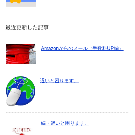
最近更新した記事
Amazonからのメール（手数料UP編）
遅いと困ります。
続・遅いと困ります。