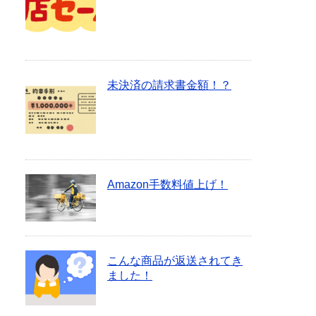
未決済の請求書金額！？
Amazon手数料値上げ！
こんな商品が返送されてき
ました！