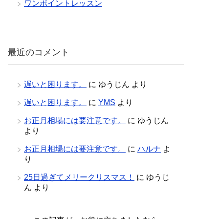
ワンポイントレッスン
最近のコメント
遅いと困ります。
に
ゆうじん
より
遅いと困ります。
に
YMS
より
お正月相場には要注意です。
に
ゆうじん
より
お正月相場には要注意です。
に
ハルナ
よ
り
25日過ぎてメリークリスマス！
に
ゆうじ
ん
より