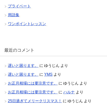
プライベート
用語集
ワンポイントレッスン
最近のコメント
遅いと困ります。
に
ゆうじん
より
遅いと困ります。
に
YMS
より
お正月相場には要注意です。
に
ゆうじん
より
お正月相場には要注意です。
に
ハルナ
より
25日過ぎてメリークリスマス！
に
ゆうじん
より