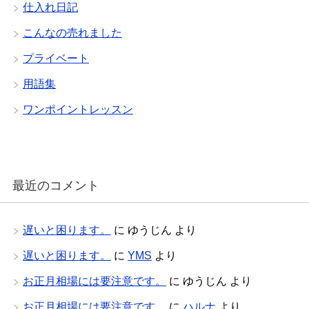
仕入れ日記
こんなの売れました
プライベート
用語集
ワンポイントレッスン
最近のコメント
遅いと困ります。
に
ゆうじん
より
遅いと困ります。
に
YMS
より
お正月相場には要注意です。
に
ゆうじん
より
お正月相場には要注意です。
に
ハルナ
より