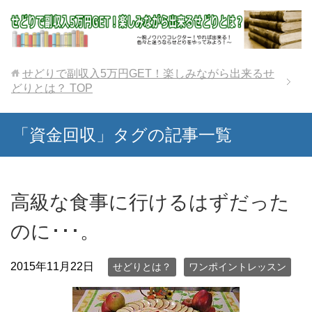
せどりで副収入5万円GET！楽しみながら出来るせ
どりとは？
TOP
「資金回収」タグの記事一覧
高級な食事に行けるはずだった
のに･･･。
2015年11月22日
せどりとは？
ワンポイントレッスン