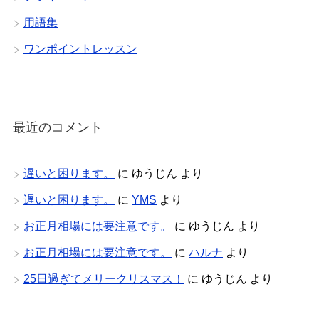
用語集
ワンポイントレッスン
最近のコメント
遅いと困ります。
に
ゆうじん
より
遅いと困ります。
に
YMS
より
お正月相場には要注意です。
に
ゆうじん
より
お正月相場には要注意です。
に
ハルナ
より
25日過ぎてメリークリスマス！
に
ゆうじん
より