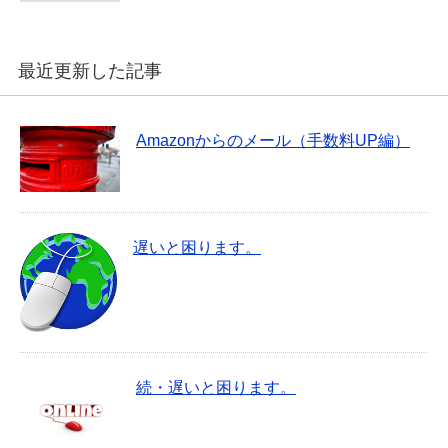
最近更新した記事
Amazonからのメール（手数料UP編）
遅いと困ります。
続・遅いと困ります。