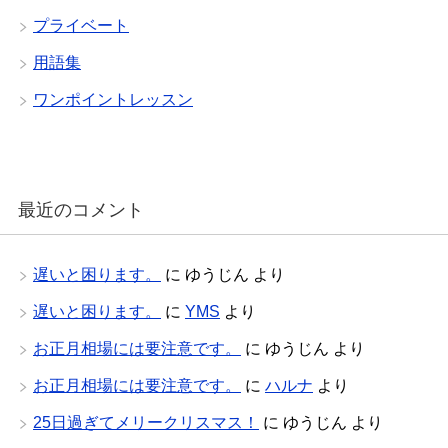
プライベート
用語集
ワンポイントレッスン
最近のコメント
遅いと困ります。
に
ゆうじん
より
遅いと困ります。
に
YMS
より
お正月相場には要注意です。
に
ゆうじん
より
お正月相場には要注意です。
に
ハルナ
より
25日過ぎてメリークリスマス！
に
ゆうじん
より