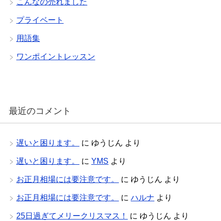
こんなの売れました
プライベート
用語集
ワンポイントレッスン
最近のコメント
遅いと困ります。
に
ゆうじん
より
遅いと困ります。
に
YMS
より
お正月相場には要注意です。
に
ゆうじん
より
お正月相場には要注意です。
に
ハルナ
より
25日過ぎてメリークリスマス！
に
ゆうじん
より