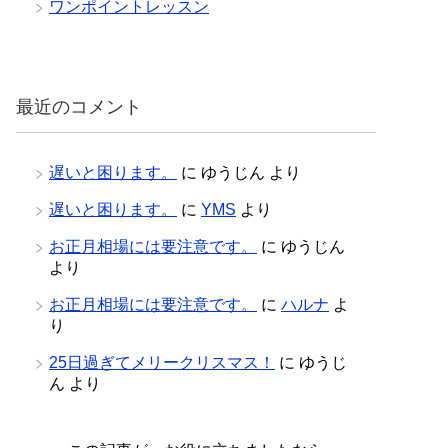
ワンポイントレッスン
最近のコメント
遅いと困ります。
に
ゆうじん
より
遅いと困ります。
に
YMS
より
お正月相場には要注意です。
に
ゆうじん
より
お正月相場には要注意です。
に
ハルナ
よ
り
25日過ぎてメリークリスマス！
に
ゆうじ
ん
より